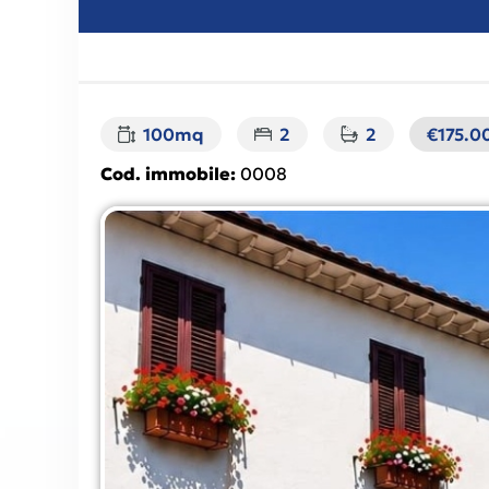
100mq
2
2
€175.0
Cod. immobile:
0008