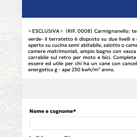
⭐ESCLUSIVA⭐ (RIF. 0008) Carmignanello: terr
verde- il terratetto è disposto su due livel
aperto su cucina semi abitabile, salotto o ca
camere matrimoniali, ampio bagno con vasca fi
carrabile sul retro per moto e bici. Completa 
essere ed utile per chi ha un cane con cance
energetica g - ape 230 kwh/m² anno.
Nome e cognome*